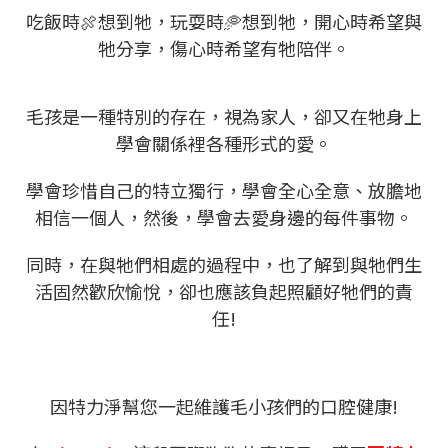
吃飯時🍖想到牠，玩耍時🥏想到牠，開心時希望與
牠分享，傷心時希望有牠陪伴。
毛孩是一種特別的存在，視為家人，卻又在牠身上
學會關係裡各種形式的愛。
學會珍惜自己的特立獨行，學會全心全意、放膽地
相信一個人，然後，學會去愛身邊的每件事物。
同時，在與牠們相處的過程中，也了解到與牠們生
活固然歡欣愉悅，卻也應該負起照顧好牠們的責
任!
因特力淨幫您一起維護毛小孩們的口腔健康!