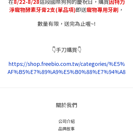
在
8/22-8/28
這段國際狗狗的慶祝日，購買
因特力
淨寵物酵素牙膏2支(單品項)
即
送
寵物專用牙刷
，
數量有限，送完為止喔~!
👇手刀購買👇
https://shop.freebio.com.tw/categories/%E5%
AF%B5%E7%89%A9%E5%B0%88%E7%94%A8
關於我們
公司介紹
品牌故事