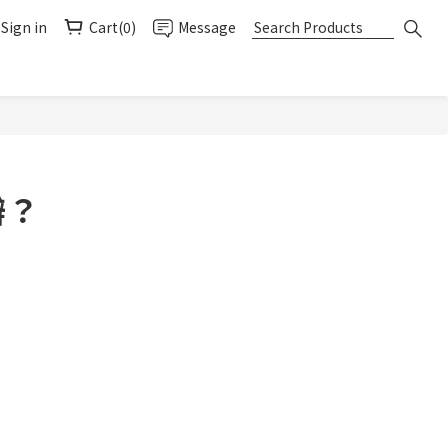
Sign in
Cart(0)
Message
辦？