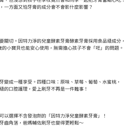
，一方面又怕牙膏的成分會不會影什麼影響？
要關切。因特力淨的兒童酵素牙膏酵素牙膏採用食品級成分，
歲的小寶貝也能安心使用，無需擔心孩子不會「呸」的問題。
牙變成一種享受。四種口味：原味、草莓、葡萄、水蜜桃，
級的口腔護理，愛上刷牙不再是一件難事！
可以選擇不含發泡劑的「因特力淨兒童酵素牙膏」！
牙齒角落，爸媽輔佐刷牙也變得更輕鬆～