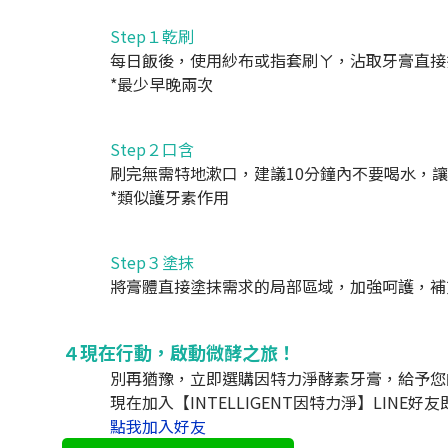
Step１乾刷
每日飯後，使用紗布或指套刷ㄚ，沾取牙膏直接
*最少早晚兩次
Step２口含
刷完無需特地漱口，建議10分鐘內不要喝水，
*類似護牙素作用
Step３塗抹
將膏體直接塗抹需求的局部區域，加強呵護，補
４現在行動，啟動微酵之旅！
別再猶豫，立即選購因特力淨酵素牙膏，給予您
現在加入【INTELLIGENT因特力淨】LINE好
點我加入好友