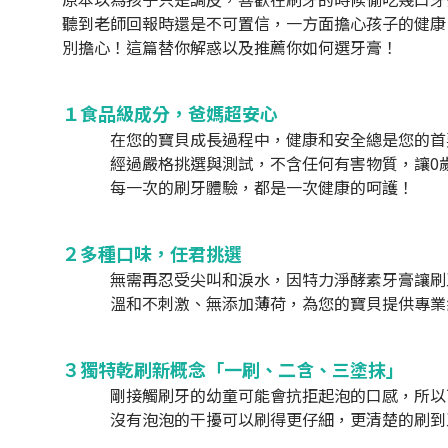
聽到老師回報時還是不可置信，一方面擔心孩子的健康
別擔心！這篇替你解惑以及推薦你如何選牙膏！
１食品級成分，爸媽超安心
在您的寶貝成長過程中，健康和安全總是您的首
經過嚴格挑選與測試，不含任何有害物質，讓0
每一次的刷牙體驗，都是一次健康的呵護！
２多種口味，任君挑選
無需再忍受尖叫和淚水，因特力淨酵素牙膏讓刷
溫和不刺激、無添加薄荷，為您的寶貝提供專業
３獨特乾刷新概念「一刷、二含、三塗抹」
剛接觸刷牙的幼童可能會抗拒起泡的口感，所以
沒有泡泡的干擾可以刷得更仔細，更清楚的刷到