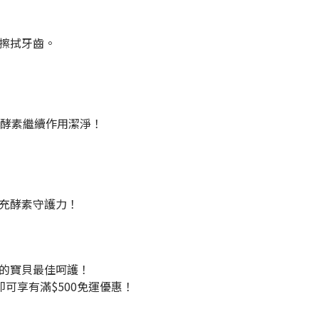
擦拭牙齒。
讓酵素繼續作用潔淨！
充酵素守護力！
的寶貝最佳呵護！
友即可享有滿$500免運優惠！