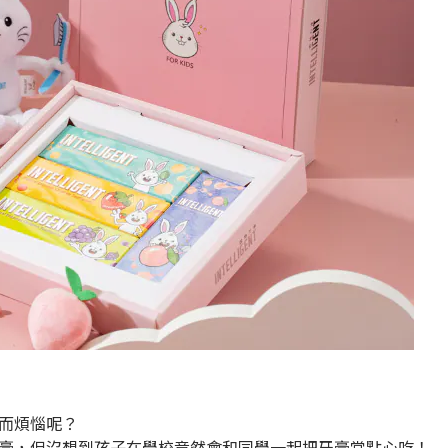
而煩惱呢？
膏，但沒想到孩子在學校竟然會和同學一起把牙膏當點心吃！