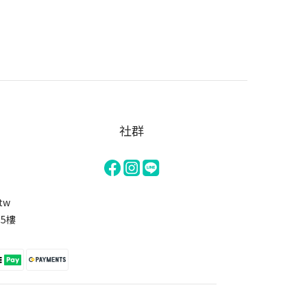
社群
.tw
15樓