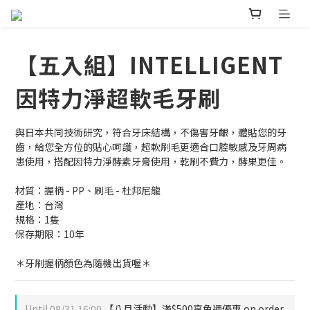
【五入組】INTELLIGENT
因特力淨超軟毛牙刷
與日本共同技術研究，符合牙床結構，不傷害牙齦，體貼您的牙
齒，給您全方位的貼心呵護，超軟刷毛更適合口腔敏感及牙周病
患使用，搭配因特力淨酵素牙膏使用，乾刷不費力，酵果更佳。
材質：握柄 - PP、刷毛 - 杜邦尼龍
產地：台灣
規格：1隻
保存期限：10年
＊牙刷握柄顏色為隨機出貨喔＊
Until
08/31 16:00
【八月活動】滿$500享免運優惠 on order