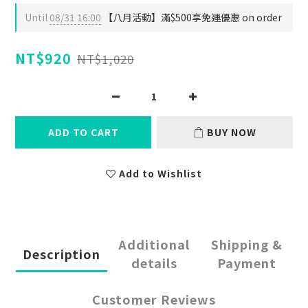
Until
08/31 16:00
【八月活動】滿$500享免運優惠 on order
NT$920
NT$1,020
ADD TO CART
BUY NOW
Add to Wishlist
Additional
Shipping &
Description
details
Payment
Customer Reviews