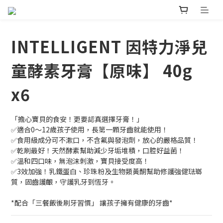
INTELLIGENT 因特力淨兒
童酵素牙膏【原味】 40g
x6
「擔心寶貝的食安！更要認真選擇牙膏！」
✅適合0～12歲孩子使用，長第一顆牙齒就能使用！
✅食用級成分可不漱口，不含氟與發泡劑，放心的嚴格品質！
✅乾刷最好！天然酵素幫助減少牙垢堆積，口腔好益菌！
✅溫和四口味，無泡沫刺激，寶貝接受度高！
✅3效加強！乳鐵蛋白、珍珠粉及生物類黃酮幫助修護強健琺瑯
質，固齒護齦，守護乳牙到恆牙。
*配合「三餐飯後刷牙習慣」 讓孩子擁有健康的牙齒*