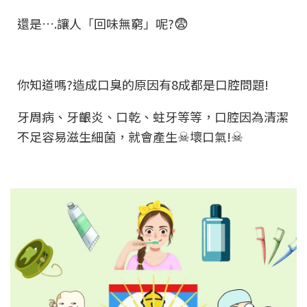
😨
還是….讓人「回味無窮」呢?
你知道嗎?造成口臭的原因有8成都是口腔問題!
牙周病、牙齦炎、口乾、蛀牙等等，口腔因為清潔
☠
☠
不足容易滋生細菌，就會產生
壞口氣!