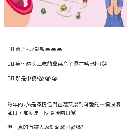
🙎‍♀️
👄👄👄
:寶貝~要親親
🙎‍♂️
🤧
:痾…妳晚上吃的韭菜盒子還在嘴巴裡!
🙎‍♀️
😱😭😭
:那是中餐!
每年的7/6是讓情侶們羞澀又感到可愛的一個浪漫
💓
節日，那就是—國際接吻日
但…真的有讓人感到溫馨可愛嗎?