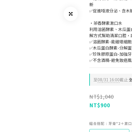
新
✅促進唾液分泌、含木
・茶香酵素漱口水
利用溶菌酵素、木瓜蛋
解方式幫助清潔口腔，
✅溶菌酵素-能破壞細
✅木瓜蛋白酵素-分解
✅珍珠膠原蛋白-加強
✅不含酒精-避免致癌
至
08/31 16:00
截止
全
NT$1,040
NT$900
組合搭配
: 牙膏*2＋漱口