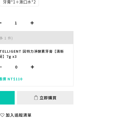
牙膏*1＋漱口水*2
多 1 件)
NTELLIGENT 因特力淨酵素牙膏【清新
荷】7g x3
惠價 NT$110
立即購買
加入追蹤清單