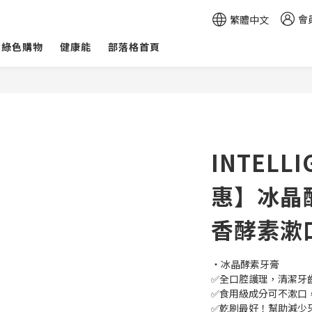
會
繁體中文
綠色購物
健康能
部落格首頁
INTELL
惠】冰晶
香酵素漱
・冰晶酵素牙膏
✅全口腔護理，清潔牙
✅食用級成分可不漱口
✅乾刷最好！幫助減少