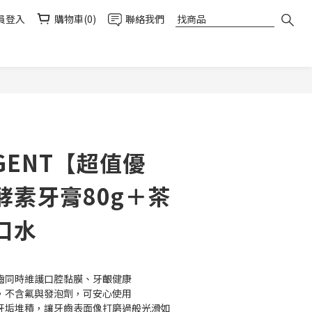
員登入
購物車(0)
聯絡我們
立即購買
IGENT【超值優
酵素牙膏80g＋茶
口水
齒同時維護口腔黏膜、牙齦健康
，不含氟與發泡劑，可安心使用
牙垢堆積，讓牙齒表面像打磨過般光滑如