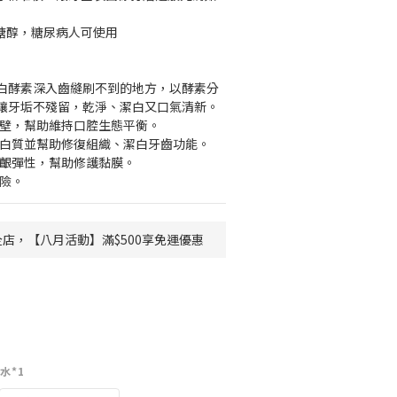
糖醇，糖尿病人可使用
白酵素深入齒縫刷不到的地方，以酵素分
讓牙垢不殘留，乾淨、潔白又口氣清新。
胞壁，幫助維持口腔生態平衡。
蛋白質並幫助修復組織、潔白牙齒功能。
牙齦彈性，幫助修護黏膜。
風險。
店，【八月活動】滿$500享免運優惠
水*1