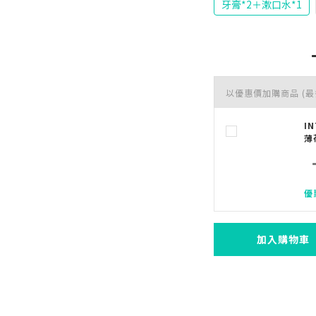
牙膏*2＋漱口水*1
以優惠價加購商品
(最
I
薄
優
加入購物車