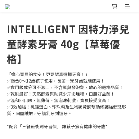
INTELLIGENT 因特力淨兒
童酵素牙膏 40g【草莓優
格】
「擔心寶貝的食安！更要認真選擇牙膏！」
✅適合0～12歲孩子使用，長第一顆牙齒就能使用！
✅食用級成分可不漱口，不含氟與發泡劑，放心的嚴格品質！
✅乾刷最好！天然酵素幫助減少牙垢堆積，口腔好益菌！
✅溫和四口味，無薄荷、無泡沫刺激，寶貝接受度高！
✅3效加強！乳鐵蛋白、珍珠粉及生物類黃酮幫助修護強健琺瑯
質，固齒護齦，守護乳牙到恆牙。
*配合「三餐飯後刷牙習慣」 讓孩子擁有健康的牙齒*