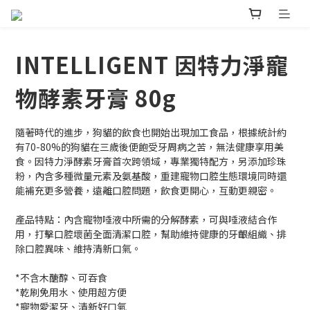
INTELLIGENT 因特力淨寵
物酵素牙膏 80g
隨著時代的進步，狗貓的飲食也開始出現加工食品，根據統計約
有70-80%的狗貓在三歲後便飽受牙周病之苦，無法健康享用美
食。因特力淨酵素牙膏首次跨領域，專業獨特配方，另添加珍珠
粉，內含多種微量元素及氨基酸，重建寵物口腔生態環境同時還
能補充更多營養，遠離口腔問題，飲食更開心，互動更親密。
產品特點：內含寵物唾液中所需的分解酵素，可與唾液結合作
用，打擊口腔壞菌全面清潔口腔，幫助維持健康的牙齦組織、排
除口腔異味、維持清新口氣。
*不含木醣醇、可吞食
*乾刷免用水、使用超方便
*寵物愛潔牙、清新好口氣