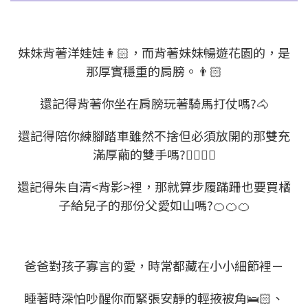
妹妹背著洋娃娃👩🏻，而背著妹妹暢遊花園的，是
那厚實穩重的肩膀。👨🏻
還記得背著你坐在肩膀玩著騎馬打仗嗎?🐴
還記得陪你練腳踏車雖然不捨但必須放開的那雙充
滿厚繭的雙手嗎?✋🏻
🤚🏻
還記得朱自清<背影>裡，那就算步履蹣跚也要買橘
子給兒子的那份父愛如山嗎?🍊🍊🍊
爸爸對孩子寡言的愛，時常都藏在小小細節裡－
睡著時深怕吵醒你而緊張安靜的輕掖被角🛌🏻、