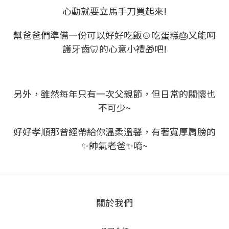
心動就要立馬手刀買起來!
幫爸爸們準備一份可以好好吃飯🍲吃蛋糕🎂又能呵
護牙齒🦷的心意小禮🎁吧!
另外，雖然每年只有一次父親節，但日常的關懷也
不可少~
好好孝順那曾經帶給你溫柔溫馨，有著寬厚肩膀的
✨帥氣老爸✨唷~
關於我們