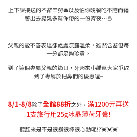
上下課接送的不辭辛勞🚘以及怕你晚餐吃不飽而藉
著出去晃晃多幫你帶的一份宵夜…🍜
父親的愛不善表達卻處處流露溫柔，雖然含蓄但每
一分都足夠珍貴。
到了這個專屬父親的節日，牙起來小編幫大家爭取
到了專屬於把鼻們的優惠喔~
8/1-8/8
全館88折
滿1200元再送
除了
之外，
1支旅行用25g冰晶薄荷牙膏!
聽起來是不是很讚很棒很心動呢!?💓💓💓