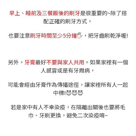
早上、睡前及三餐飯後的刷牙
是很重要的~除了搭
配正確的刷牙方式，
也要注意
刷牙時間至少5分鐘
🖐
，把牙齒刷乾淨喔!
另外，
牙膏
最好
不要與家人共用
。如果家裡有一個
人感冒或是有牙周病，
可能會經由牙膏作為傳播途徑，讓家裡所有人一起
中標!😈😈😈
若是家中有人不幸染疫，在隔離出關後也要將毛
巾、牙刷更換，避免二次染疫唷~