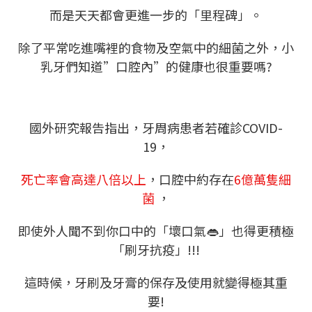
而是天天都會更進一步的「里程碑」。
除了平常吃進嘴裡的食物及空氣中的細菌之外，小
乳牙們知道”口腔內”的健康也很重要嗎?
國外研究報告指出，牙周病患者若確診COVID-
19，
死亡率會高達八倍以上
，口腔中約存在
6億萬隻細
菌
，
即使外人聞不到你口中的「壞口氣👄
」也得更積極
「刷牙抗疫」!!!
這時候，牙刷及牙膏的保存及使用就變得極其重
要!