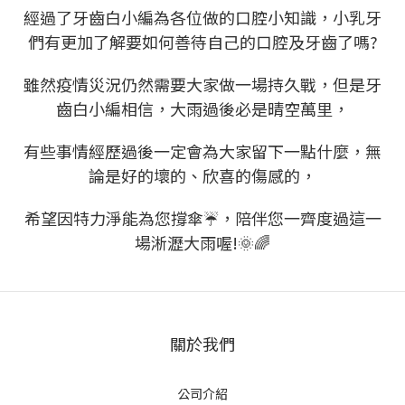
經過了牙齒白小編為各位做的口腔小知識，小乳牙
們有更加了解要如何善待自己的口腔及牙齒了嗎?
雖然疫情災況仍然需要大家做一場持久戰，但是牙
齒白小編相信，大雨過後必是晴空萬里，
有些事情經歷過後一定會為大家留下一點什麼，無
論是好的壞的、欣喜的傷感的，
希望因特力淨能為您撐傘
☔
，陪伴您一齊度過這一
場淅瀝大雨喔!🌞🌈
關於我們
公司介紹